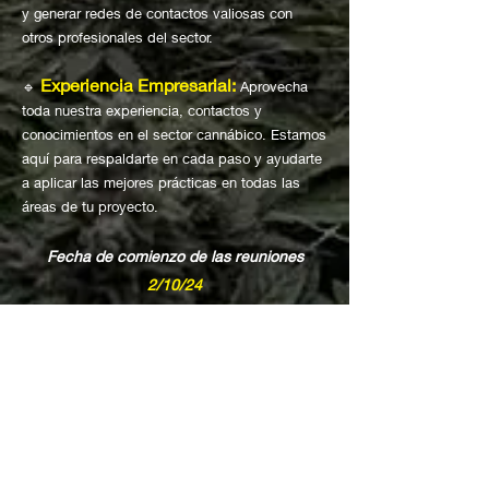
y generar redes de contactos valiosas con
otros profesionales del sector.
Experiencia Empresarial:
🔹
Aprovecha
toda nuestra experiencia, contactos y
conocimientos en el sector cannábico. Estamos
aquí para respaldarte en cada paso y ayudarte
a aplicar las mejores prácticas en todas las
áreas de tu proyecto.
Fecha de comienzo de las reuniones
2/10/24
CUPOS LIMITADOS!
Opciones de pago
:
Uruguay:
Transferencia bancaria o
Mercado Pago (para pagos en cuotas).
Otros países:
Binance en USDT.