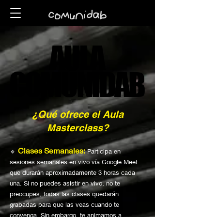
AULA
AULA
COMUNIDAB
COMUNIDAB
¿Qué ofrece el Aula
Masterclass?
Clases Semanales:
🔹
Participa en
sesiones semanales en vivo vía Google Meet
que durarán aproximadamente 3 horas cada
una. Si no puedes asistir en vivo, no te
preocupes; todas las clases quedarán
grabadas para que las veas cuando te
convenga. Sin embargo, te animamos a